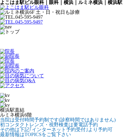
よこはま駅ビル眼科｜眼科｜横浜｜ルミネ横浜｜横浜駅
横浜駅直結
ルミネ横浜6階
当院は受付時間予約制です(診察時間ではありません)
初コンタクトレンズ・視野検査は要電話予約
その他は下記｢インターネット予約受付｣より予約可
最新情報はTOPICSをご覧下さい