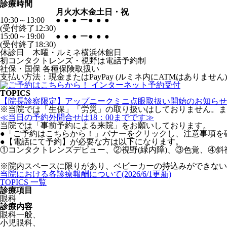
診療時間
月
火
水
木
金
土
日・祝
10:30～13:00
●
●
●
ー
●
●
●
(受付終了12:30)
15:00～19:00
●
●
●
ー
●
●
●
(受付終了18:30)
休診日 木曜・ルミネ横浜休館日
初コンタクトレンズ・視野は電話予約制
社保・国保 各種保険取扱い
支払い方法：現金またはPayPay (ルミネ内にATMはありません)
TOPICS
【院長診察限定】アップニークミニ点眼取扱い開始のお知らせ
※当院では「生保」「労災」の取り扱いはしておりません。ま
≪当日の予約外問合せは18：00までです≫
当院では「事前予約による来院」をお願いしております。
●「ご予約はこちらから！」バナーをクリックし、注意事項を
●【電話にて予約】が必要な方は以下になります。
①コンタクトレンズデビュー、②視野(緑内障)、③色覚、④
※院内スペースに限りがあり、ベビーカーの持込みができない
当院における各診療報酬について(2026/6/1更新)
TOPICS 一覧
診療項目
眼科
診療内容
眼科一般
、
小児眼科
、