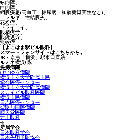
緑内障
、
白内障
、
網膜疾患(高血圧・糖尿病・加齢黄斑変性など)
、
アレルギー性結膜炎
、
花粉症
、
ドライアイ
、
眼精疲労
、
眼鏡処方
、
飛蚊症
【よこはま駅ビル眼科】
スマートフォンサイトはこちらから。
JR・京急「横浜」駅東口直結
ルミネ横浜6階
提携病院
けいゆう病院
横浜市立大学附属市民
総合医療センター
横浜市立大学附属病院
スカイビル眼科医院
横浜市民病院
日赤医療センター
聖路加国際病院
順天堂医院
井上眼科
他
所属学会
日本眼科学会
日本失明予防協会